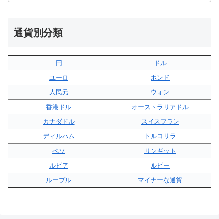
通貨別分類
円
ドル
ユーロ
ポンド
人民元
ウォン
香港ドル
オーストラリアドル
カナダドル
スイスフラン
ディルハム
トルコリラ
ペソ
リンギット
ルピア
ルピー
ルーブル
マイナーな通貨