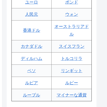
ユーロ
ポンド
人民元
ウォン
オーストラリアド
香港ドル
ル
カナダドル
スイスフラン
ディルハム
トルコリラ
ペソ
リンギット
ルピア
ルピー
ルーブル
マイナーな通貨