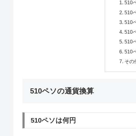
51
51
51
51
51
51
その
510ペソの通貨換算
510ペソは何円