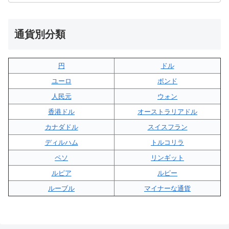
通貨別分類
円
ドル
ユーロ
ポンド
人民元
ウォン
香港ドル
オーストラリアドル
カナダドル
スイスフラン
ディルハム
トルコリラ
ペソ
リンギット
ルピア
ルピー
ルーブル
マイナーな通貨