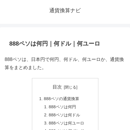
通貨換算ナビ
888ペソは何円｜何ドル｜何ユーロ
888ペソは、日本円で何円、何ドル、何ユーロか、通貨換
算をまとめました。
目次
888ペソの通貨換算
888ペソは何円
888ペソは何ドル
888ペソは何ユーロ