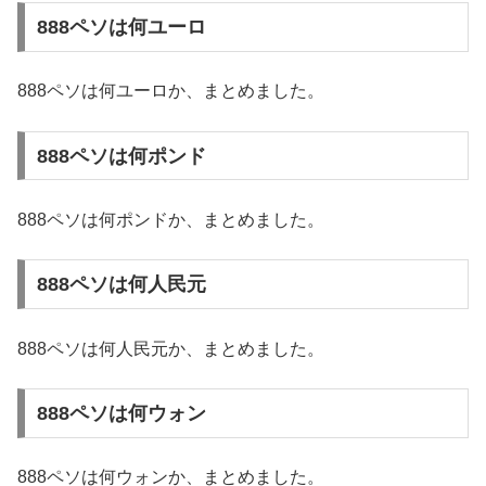
888ペソは何ユーロ
888ペソは何ユーロか、まとめました。
888ペソは何ポンド
888ペソは何ポンドか、まとめました。
888ペソは何人民元
888ペソは何人民元か、まとめました。
888ペソは何ウォン
888ペソは何ウォンか、まとめました。