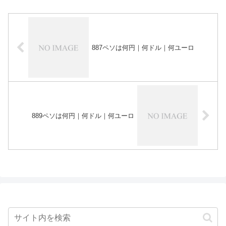
887ペソは何円｜何ドル｜何ユーロ
889ペソは何円｜何ドル｜何ユーロ