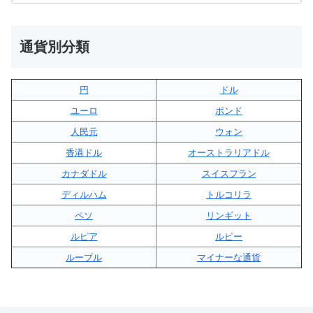
通貨別分類
円
ドル
ユーロ
ポンド
人民元
ウォン
香港ドル
オーストラリアドル
カナダドル
スイスフラン
ディルハム
トルコリラ
ペソ
リンギット
ルピア
ルピー
ルーブル
マイナーな通貨