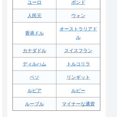
ユーロ
ポンド
人民元
ウォン
オーストラリアド
香港ドル
ル
カナダドル
スイスフラン
ディルハム
トルコリラ
ペソ
リンギット
ルピア
ルピー
ルーブル
マイナーな通貨