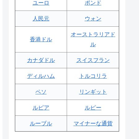
ユーロ
ポンド
人民元
ウォン
オーストラリアド
香港ドル
ル
カナダドル
スイスフラン
ディルハム
トルコリラ
ペソ
リンギット
ルピア
ルピー
ルーブル
マイナーな通貨