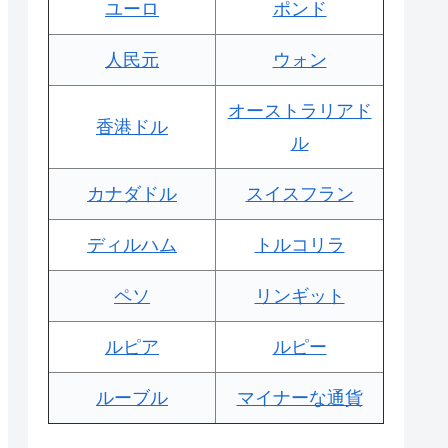
ユーロ
ポンド
人民元
ウォン
オーストラリアド
香港ドル
ル
カナダドル
スイスフラン
ディルハム
トルコリラ
ペソ
リンギット
ルピア
ルピー
ルーブル
マイナーな通貨