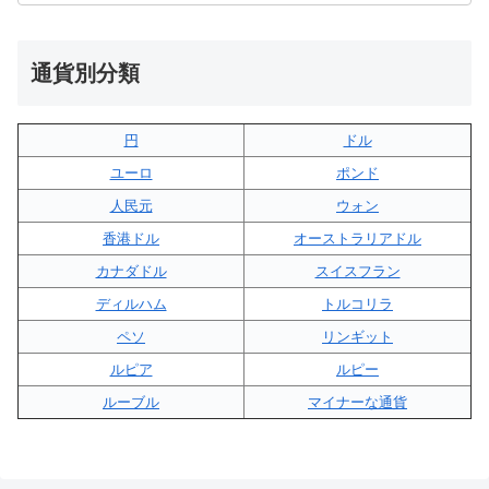
通貨別分類
円
ドル
ユーロ
ポンド
人民元
ウォン
香港ドル
オーストラリアドル
カナダドル
スイスフラン
ディルハム
トルコリラ
ペソ
リンギット
ルピア
ルピー
ルーブル
マイナーな通貨