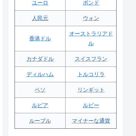
ユーロ
ポンド
人民元
ウォン
オーストラリアド
香港ドル
ル
カナダドル
スイスフラン
ディルハム
トルコリラ
ペソ
リンギット
ルピア
ルピー
ルーブル
マイナーな通貨