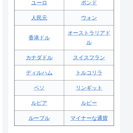
ユーロ
ポンド
人民元
ウォン
オーストラリアド
香港ドル
ル
カナダドル
スイスフラン
ディルハム
トルコリラ
ペソ
リンギット
ルピア
ルピー
ルーブル
マイナーな通貨