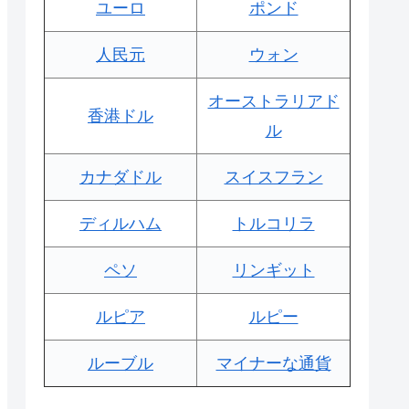
ユーロ
ポンド
人民元
ウォン
オーストラリアド
香港ドル
ル
カナダドル
スイスフラン
ディルハム
トルコリラ
ペソ
リンギット
ルピア
ルピー
ルーブル
マイナーな通貨