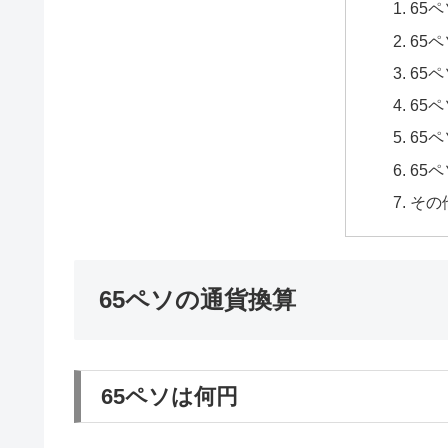
65
65
65
65
65
65
その
65ペソの通貨換算
65ペソは何円