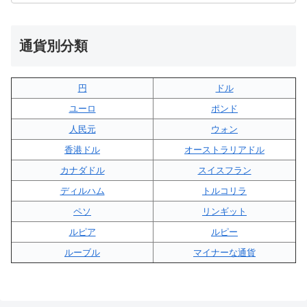
通貨別分類
円
ドル
ユーロ
ポンド
人民元
ウォン
香港ドル
オーストラリアドル
カナダドル
スイスフラン
ディルハム
トルコリラ
ペソ
リンギット
ルピア
ルピー
ルーブル
マイナーな通貨