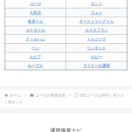
ユーロ
ポンド
人民元
ウォン
香港ドル
オーストラリアドル
カナダドル
スイスフラン
ディルハム
トルコリラ
ペソ
リンギット
ルピア
ルピー
ルーブル
マイナーな通貨
ホーム
ユーロの両替目安
302ユーロは何円｜何ドル
｜何ポンド
通貨換算ナビ