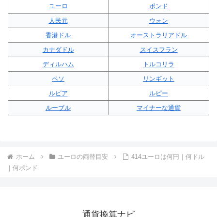
ユーロ
ポンド
人民元
ウォン
香港ドル
オーストラリアドル
カナダドル
スイスフラン
ディルハム
トルコリラ
ペソ
リンギット
ルピア
ルピー
ルーブル
マイナーな通貨
ホーム
ユーロの両替目安
414ユーロは何円｜何ドル
｜何ポンド
通貨換算ナビ