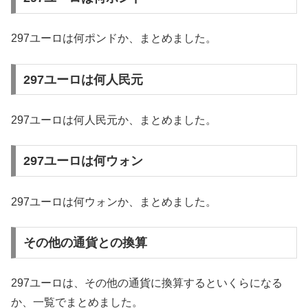
297ユーロは何ポンドか、まとめました。
297ユーロは何人民元
297ユーロは何人民元か、まとめました。
297ユーロは何ウォン
297ユーロは何ウォンか、まとめました。
その他の通貨との換算
297ユーロは、その他の通貨に換算するといくらになる
か、一覧でまとめました。