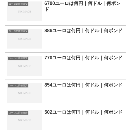
6700ユーロは何円｜何ドル｜何ポン
ユーロの両替目安
ド
886ユーロは何円｜何ドル｜何ポンド
ユーロの両替目安
770ユーロは何円｜何ドル｜何ポンド
ユーロの両替目安
854ユーロは何円｜何ドル｜何ポンド
ユーロの両替目安
502ユーロは何円｜何ドル｜何ポンド
ユーロの両替目安