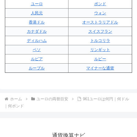
ユーロ
ポンド
人民元
ウォン
香港ドル
オーストラリアドル
カナダドル
スイスフラン
ディルハム
トルコリラ
ペソ
リンギット
ルピア
ルピー
ルーブル
マイナーな通貨
ホーム
ユーロの両替目安
961ユーロは何円｜何ドル
｜何ポンド
通貨換算ナビ