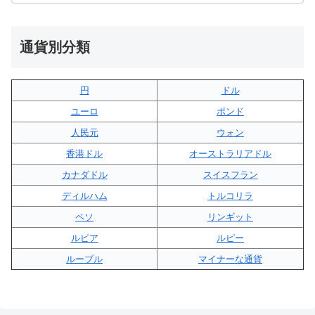
通貨別分類
円
ドル
ユーロ
ポンド
人民元
ウォン
香港ドル
オーストラリアドル
カナダドル
スイスフラン
ディルハム
トルコリラ
ペソ
リンギット
ルピア
ルピー
ルーブル
マイナーな通貨