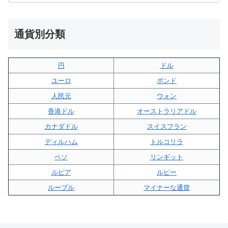
通貨別分類
円
ドル
ユーロ
ポンド
人民元
ウォン
香港ドル
オーストラリアドル
カナダドル
スイスフラン
ディルハム
トルコリラ
ペソ
リンギット
ルピア
ルピー
ルーブル
マイナーな通貨