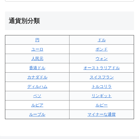
通貨別分類
円
ドル
ユーロ
ポンド
人民元
ウォン
香港ドル
オーストラリアドル
カナダドル
スイスフラン
ディルハム
トルコリラ
ペソ
リンギット
ルピア
ルピー
ルーブル
マイナーな通貨