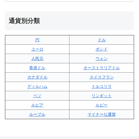
通貨別分類
円
ドル
ユーロ
ポンド
人民元
ウォン
香港ドル
オーストラリアドル
カナダドル
スイスフラン
ディルハム
トルコリラ
ペソ
リンギット
ルピア
ルピー
ルーブル
マイナーな通貨