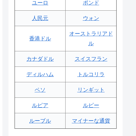
ユーロ
ポンド
人民元
ウォン
オーストラリアド
香港ドル
ル
カナダドル
スイスフラン
ディルハム
トルコリラ
ペソ
リンギット
ルピア
ルピー
ルーブル
マイナーな通貨