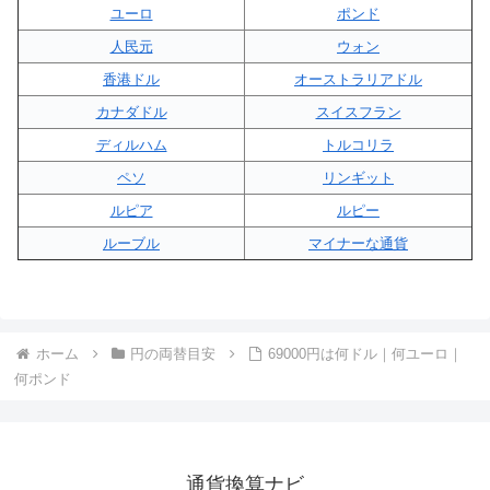
ユーロ
ポンド
人民元
ウォン
香港ドル
オーストラリアドル
カナダドル
スイスフラン
ディルハム
トルコリラ
ペソ
リンギット
ルピア
ルピー
ルーブル
マイナーな通貨
ホーム
円の両替目安
69000円は何ドル｜何ユーロ｜
何ポンド
通貨換算ナビ