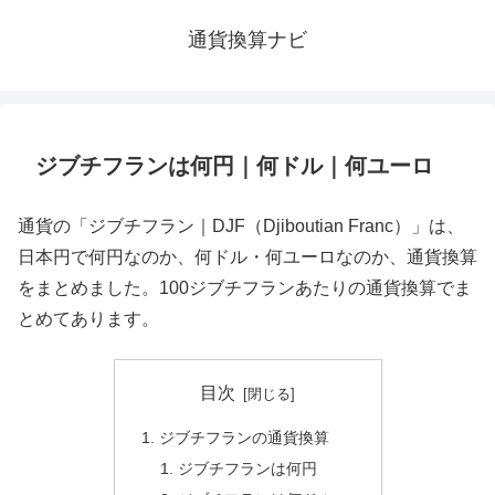
通貨換算ナビ
ジブチフランは何円｜何ドル｜何ユーロ
通貨の「ジブチフラン｜DJF（Djiboutian Franc）」は、
日本円で何円なのか、何ドル・何ユーロなのか、通貨換算
をまとめました。100ジブチフランあたりの通貨換算でま
とめてあります。
目次
ジブチフランの通貨換算
ジブチフランは何円