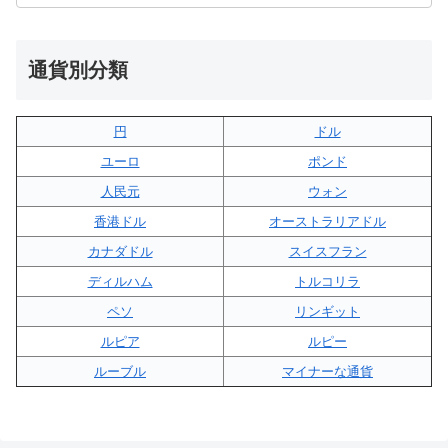
通貨別分類
円
ドル
ユーロ
ポンド
人民元
ウォン
香港ドル
オーストラリアドル
カナダドル
スイスフラン
ディルハム
トルコリラ
ペソ
リンギット
ルピア
ルピー
ルーブル
マイナーな通貨