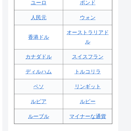
ユーロ
ポンド
人民元
ウォン
オーストラリアド
香港ドル
ル
カナダドル
スイスフラン
ディルハム
トルコリラ
ペソ
リンギット
ルピア
ルピー
ルーブル
マイナーな通貨