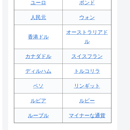
ユーロ
ポンド
人民元
ウォン
オーストラリアド
香港ドル
ル
カナダドル
スイスフラン
ディルハム
トルコリラ
ペソ
リンギット
ルピア
ルピー
ルーブル
マイナーな通貨