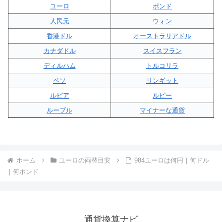
ユーロ
ポンド
人民元
ウォン
香港ドル
オーストラリアドル
カナダドル
スイスフラン
ディルハム
トルコリラ
ペソ
リンギット
ルピア
ルピー
ルーブル
マイナーな通貨
ホーム
ユーロの両替目安
984ユーロは何円｜何ドル
｜何ポンド
通貨換算ナビ