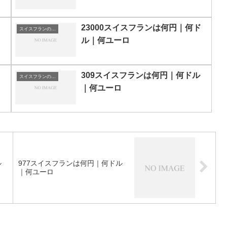
23000スイスフランは何円｜何ド
スイスフランの両替目安
ル｜何ユーロ
309スイスフランは何円｜何ドル
スイスフランの両替目安
｜何ユーロ
ル
977スイスフランは何円｜何ドル
｜何ユーロ