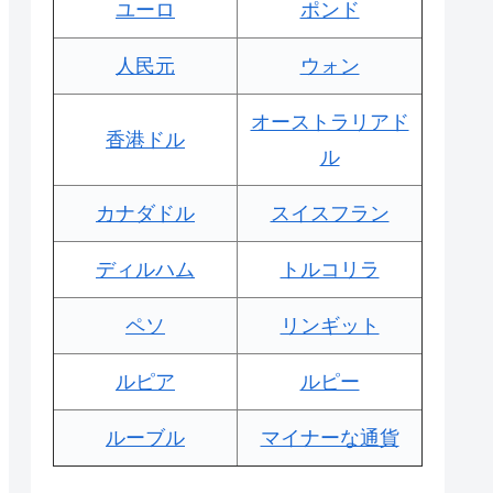
ユーロ
ポンド
人民元
ウォン
オーストラリアド
香港ドル
ル
カナダドル
スイスフラン
ディルハム
トルコリラ
ペソ
リンギット
ルピア
ルピー
ルーブル
マイナーな通貨