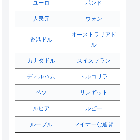
ユーロ
ポンド
人民元
ウォン
オーストラリアド
香港ドル
ル
カナダドル
スイスフラン
ディルハム
トルコリラ
ペソ
リンギット
ルピア
ルピー
ルーブル
マイナーな通貨