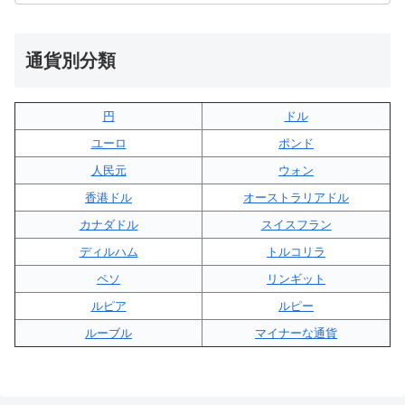
通貨別分類
円
ドル
ユーロ
ポンド
人民元
ウォン
香港ドル
オーストラリアドル
カナダドル
スイスフラン
ディルハム
トルコリラ
ペソ
リンギット
ルピア
ルピー
ルーブル
マイナーな通貨