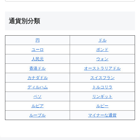
通貨別分類
円
ドル
ユーロ
ポンド
人民元
ウォン
香港ドル
オーストラリアドル
カナダドル
スイスフラン
ディルハム
トルコリラ
ペソ
リンギット
ルピア
ルピー
ルーブル
マイナーな通貨