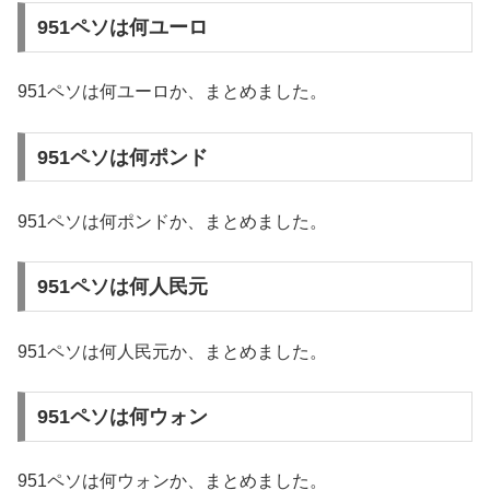
951ペソは何ユーロ
951ペソは何ユーロか、まとめました。
951ペソは何ポンド
951ペソは何ポンドか、まとめました。
951ペソは何人民元
951ペソは何人民元か、まとめました。
951ペソは何ウォン
951ペソは何ウォンか、まとめました。