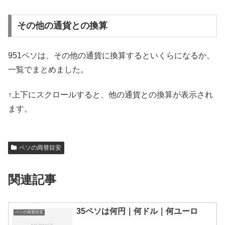
その他の通貨との換算
951ペソは、その他の通貨に換算するといくらになるか、
一覧でまとめました。
↑上下にスクロールすると、他の通貨との換算が表示され
ます。
ペソの両替目安
関連記事
35ペソは何円｜何ドル｜何ユーロ
ペソの両替目安