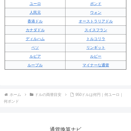
ユーロ
ポンド
人民元
ウォン
香港ドル
オーストラリアドル
カナダドル
スイスフラン
ディルハム
トルコリラ
ペソ
リンギット
ルピア
ルピー
ルーブル
マイナーな通貨
ホーム
ドルの両替目安
950ドルは何円｜何ユーロ｜
何ポンド
通貨換算ナビ