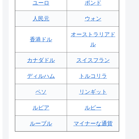
ユーロ
ポンド
人民元
ウォン
オーストラリアド
香港ドル
ル
カナダドル
スイスフラン
ディルハム
トルコリラ
ペソ
リンギット
ルピア
ルピー
ルーブル
マイナーな通貨