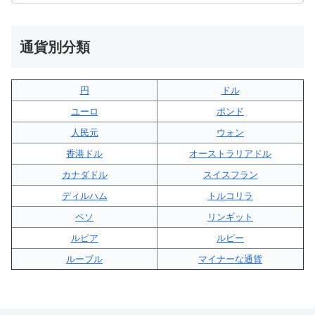
通貨別分類
円
ドル
ユーロ
ポンド
人民元
ウォン
香港ドル
オーストラリアドル
カナダドル
スイスフラン
ディルハム
トルコリラ
ペソ
リンギット
ルピア
ルピー
ルーブル
マイナーな通貨