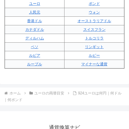
ユーロ
ポンド
人民元
ウォン
香港ドル
オーストラリアドル
カナダドル
スイスフラン
ディルハム
トルコリラ
ペソ
リンギット
ルピア
ルピー
ルーブル
マイナーな通貨
ホーム
ユーロの両替目安
924ユーロは何円｜何ドル
｜何ポンド
通貨換算ナビ