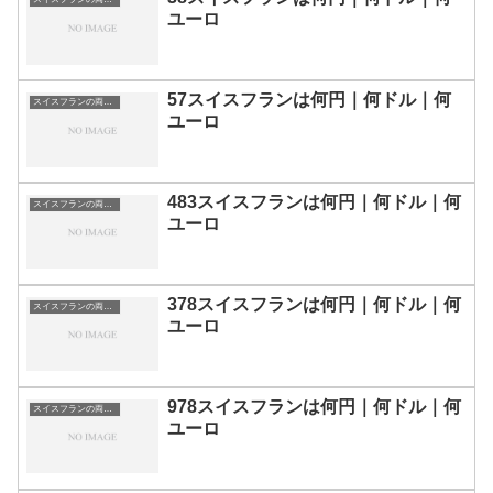
ユーロ
57スイスフランは何円｜何ドル｜何
スイスフランの両替目安
ユーロ
483スイスフランは何円｜何ドル｜何
スイスフランの両替目安
ユーロ
378スイスフランは何円｜何ドル｜何
スイスフランの両替目安
ユーロ
978スイスフランは何円｜何ドル｜何
スイスフランの両替目安
ユーロ