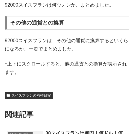
92000スイスフランは何ウォンか、まとめました。
その他の通貨との換算
92000スイスフランは、その他の通貨に換算するといくら
になるか、一覧でまとめました。
↑上下にスクロールすると、他の通貨との換算が表示され
ます。
スイスフランの両替目安
関連記事
38スイスフランは何円｜何ドル｜何
スイスフランの両替目安