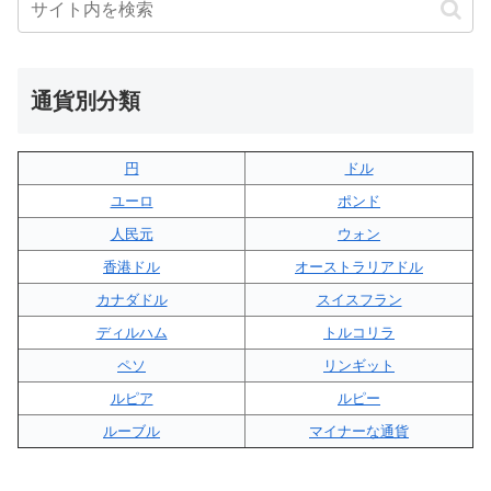
通貨別分類
円
ドル
ユーロ
ポンド
人民元
ウォン
香港ドル
オーストラリアドル
カナダドル
スイスフラン
ディルハム
トルコリラ
ペソ
リンギット
ルピア
ルピー
ルーブル
マイナーな通貨