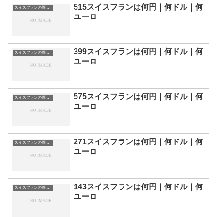
515スイスフランは何円｜何ドル｜何
スイスフランの両替目安
ユーロ
399スイスフランは何円｜何ドル｜何
スイスフランの両替目安
ユーロ
575スイスフランは何円｜何ドル｜何
スイスフランの両替目安
ユーロ
271スイスフランは何円｜何ドル｜何
スイスフランの両替目安
ユーロ
143スイスフランは何円｜何ドル｜何
スイスフランの両替目安
ユーロ