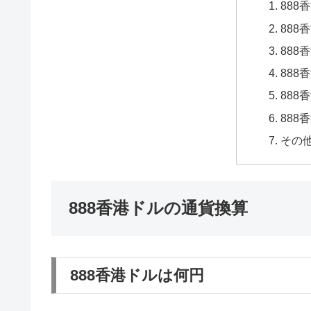
888
888
888
888
888
888
その
888香港ドルの通貨換算
888香港ドルは何円