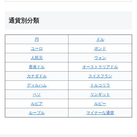
通貨別分類
円
ドル
ユーロ
ポンド
人民元
ウォン
香港ドル
オーストラリアドル
カナダドル
スイスフラン
ディルハム
トルコリラ
ペソ
リンギット
ルピア
ルピー
ルーブル
マイナーな通貨