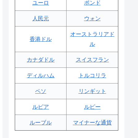
ユーロ
ポンド
人民元
ウォン
オーストラリアド
香港ドル
ル
カナダドル
スイスフラン
ディルハム
トルコリラ
ペソ
リンギット
ルピア
ルピー
ルーブル
マイナーな通貨