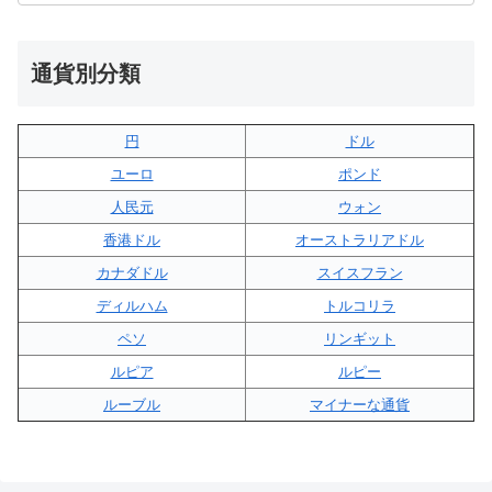
通貨別分類
円
ドル
ユーロ
ポンド
人民元
ウォン
香港ドル
オーストラリアドル
カナダドル
スイスフラン
ディルハム
トルコリラ
ペソ
リンギット
ルピア
ルピー
ルーブル
マイナーな通貨