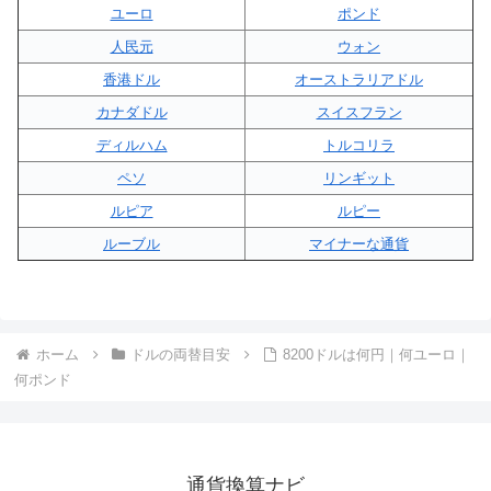
ユーロ
ポンド
人民元
ウォン
香港ドル
オーストラリアドル
カナダドル
スイスフラン
ディルハム
トルコリラ
ペソ
リンギット
ルピア
ルピー
ルーブル
マイナーな通貨
ホーム
ドルの両替目安
8200ドルは何円｜何ユーロ｜
何ポンド
通貨換算ナビ