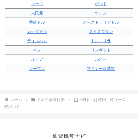
ユーロ
ポンド
人民元
ウォン
香港ドル
オーストラリアドル
カナダドル
スイスフラン
ディルハム
トルコリラ
ペソ
リンギット
ルピア
ルピー
ルーブル
マイナーな通貨
ホーム
ドルの両替目安
809ドルは何円｜何ユーロ｜
何ポンド
通貨換算ナビ