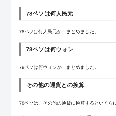
78ペソは何人民元
78ペソは何人民元か、まとめました。
78ペソは何ウォン
78ペソは何ウォンか、まとめました。
その他の通貨との換算
78ペソは、その他の通貨に換算するといくら