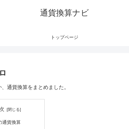
通貨換算ナビ
トップページ
ロ
か、通貨換算をまとめました。
次
ソの通貨換算