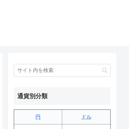
通貨別分類
円
ドル