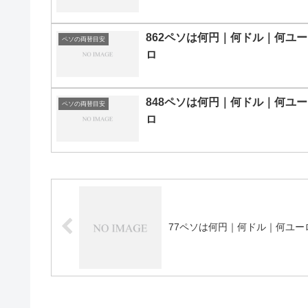
862ペソは何円｜何ドル｜何ユー
ペソの両替目安
ロ
848ペソは何円｜何ドル｜何ユー
ペソの両替目安
ロ
77ペソは何円｜何ドル｜何ユー