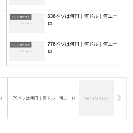
636ペソは何円｜何ドル｜何ユー
ペソの両替目安
ロ
776ペソは何円｜何ドル｜何ユー
ペソの両替目安
ロ
ロ
79ペソは何円｜何ドル｜何ユーロ