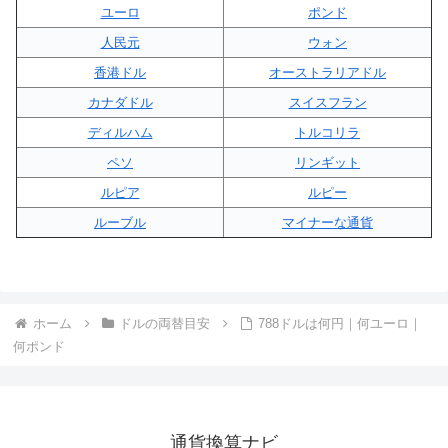
ユーロ
ポンド
人民元
ウォン
香港ドル
オーストラリアドル
カナダドル
スイスフラン
ディルハム
トルコリラ
ペソ
リンギット
ルピア
ルピー
ルーブル
マイナーな通貨
ホーム
ドルの両替目安
788ドルは何円｜何ユーロ｜
何ポンド
通貨換算ナビ