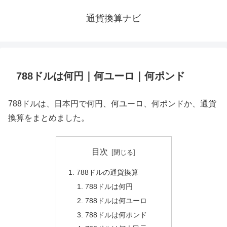
通貨換算ナビ
788ドルは何円｜何ユーロ｜何ポンド
788ドルは、日本円で何円、何ユーロ、何ポンドか、通貨
換算をまとめました。
目次
788ドルの通貨換算
788ドルは何円
788ドルは何ユーロ
788ドルは何ポンド