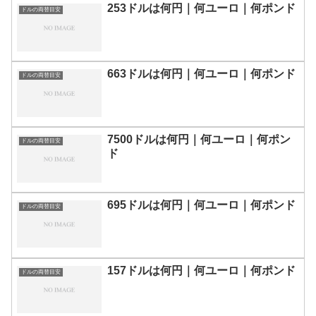
253ドルは何円｜何ユーロ｜何ポンド
ドルの両替目安
663ドルは何円｜何ユーロ｜何ポンド
ドルの両替目安
7500ドルは何円｜何ユーロ｜何ポン
ドルの両替目安
ド
695ドルは何円｜何ユーロ｜何ポンド
ドルの両替目安
157ドルは何円｜何ユーロ｜何ポンド
ドルの両替目安