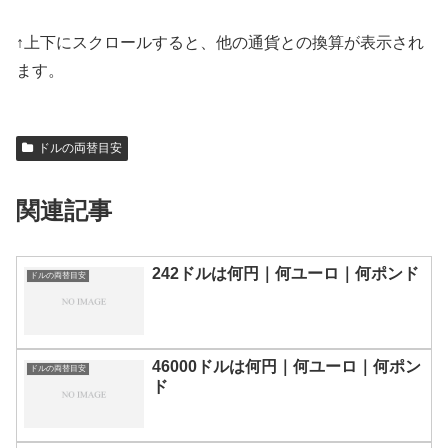
↑上下にスクロールすると、他の通貨との換算が表示され
ます。
ドルの両替目安
関連記事
242ドルは何円｜何ユーロ｜何ポンド
ドルの両替目安
46000ドルは何円｜何ユーロ｜何ポン
ドルの両替目安
ド