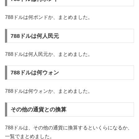
788ドルは何ポンドか、まとめました。
788ドルは何人民元
788ドルは何人民元か、まとめました。
788ドルは何ウォン
788ドルは何ウォンか、まとめました。
その他の通貨との換算
788ドルは、その他の通貨に換算するといくらになるか、
一覧でまとめました。