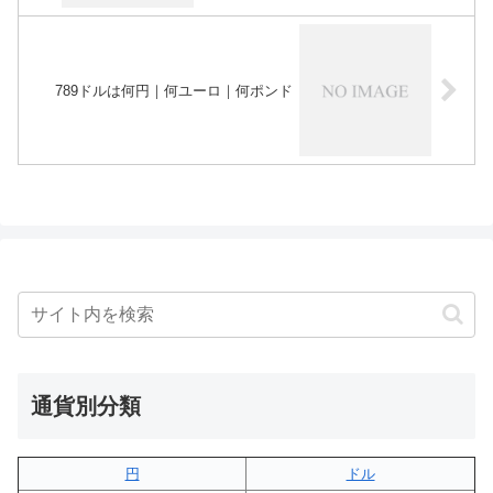
789ドルは何円｜何ユーロ｜何ポンド
通貨別分類
円
ドル