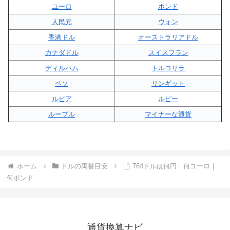
ユーロ
ポンド
人民元
ウォン
香港ドル
オーストラリアドル
カナダドル
スイスフラン
ディルハム
トルコリラ
ペソ
リンギット
ルピア
ルピー
ルーブル
マイナーな通貨
ホーム
ドルの両替目安
764ドルは何円｜何ユーロ｜
何ポンド
通貨換算ナビ