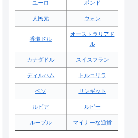
ユーロ
ポンド
人民元
ウォン
オーストラリアド
香港ドル
ル
カナダドル
スイスフラン
ディルハム
トルコリラ
ペソ
リンギット
ルピア
ルピー
ルーブル
マイナーな通貨