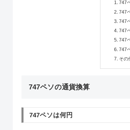
74
74
74
74
74
74
その
747ペソの通貨換算
747ペソは何円