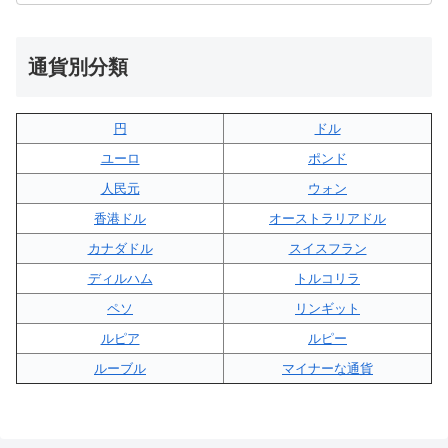
通貨別分類
円
ドル
ユーロ
ポンド
人民元
ウォン
香港ドル
オーストラリアドル
カナダドル
スイスフラン
ディルハム
トルコリラ
ペソ
リンギット
ルピア
ルピー
ルーブル
マイナーな通貨