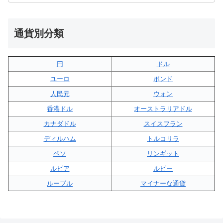
通貨別分類
円
ドル
ユーロ
ポンド
人民元
ウォン
香港ドル
オーストラリアドル
カナダドル
スイスフラン
ディルハム
トルコリラ
ペソ
リンギット
ルピア
ルピー
ルーブル
マイナーな通貨