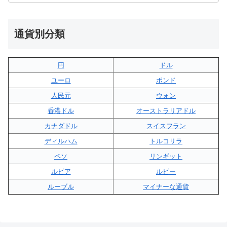
通貨別分類
円
ドル
ユーロ
ポンド
人民元
ウォン
香港ドル
オーストラリアドル
カナダドル
スイスフラン
ディルハム
トルコリラ
ペソ
リンギット
ルピア
ルピー
ルーブル
マイナーな通貨